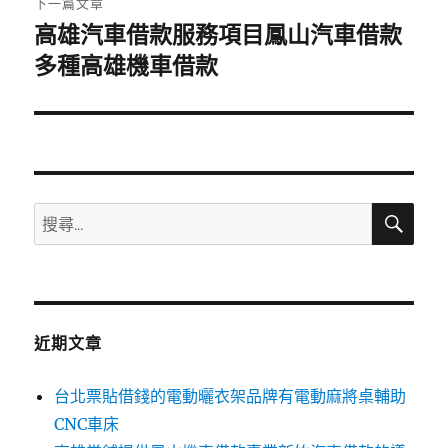
下一篇文章
高雄汽車借款服務項目鳳山汽車借款
下
一
多種高雄機車借款
篇
文
章:
搜
搜
尋
尋
關
鍵
字:
近期文章
台北票貼借錢的電動曬衣架品牌有電動麻將桌輔助
CNC車床