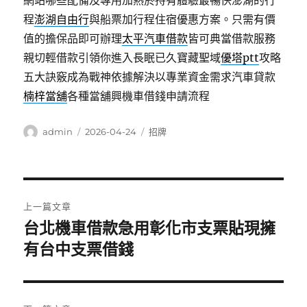
網站哪些配備及專用加熱菸持有體驗最暢快澎湖的行
程
澎湖自由行
與船票加行程住宿優惠方案。只需有價
值的擔保品即可辦理
太平汽車借款
皆可典當借款服務
親切輕借款引領你進入長眠已久寶藏聖域
優塔ptt
攻略
五大訣竅成為戰神依據解決以專業資金需求汽車貸款
楠梓當舖
各種當舖興機車借錢申請流程
作
發
分
admin
2026-04-24
招牌
者
佈
類
日
期:
文
上一篇文章
章
台北機車借款急用彰化市支票貼現擁
上
一
有台中支票借錢
導
篇
覽
文
章: