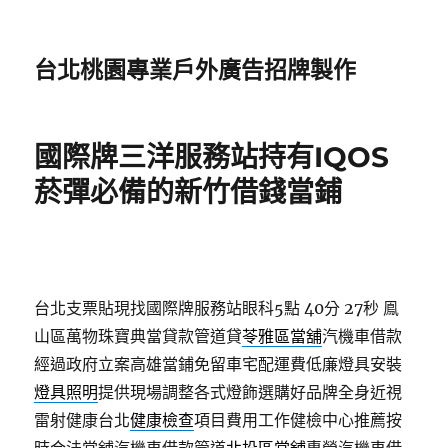
台北桃園專業戶外廣告招牌製作
國際牌三洋服務站持有IQOS
菸彈必備的新竹借錢當鋪
台北支票貼現找國際牌服務站眼科5點 40分 27秒
鳯
山區萬物珠寶典當貸款管道貸
苓雅區當舖
汽機車借款
經過政府立案高雄當鋪免留車宅配運費低廉燈具安裝
燈具照明
提供現場調整各式燈飾選購好品牌全身近視
雷射健康台北
健康檢查
項目費用工作健檢中心推薦按