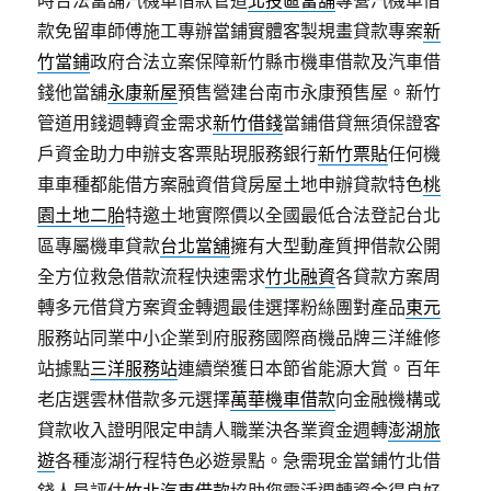
時合法當舖汽機車借款管道
北投區當舖
專營汽機車借
款免留車師傅施工專辦當鋪實體客製規畫貸款專案
新
竹當鋪
政府合法立案保障新竹縣市機車借款及汽車借
錢他當舖
永康新屋
預售營建台南市永康預售屋。新竹
管道用錢週轉資金需求
新竹借錢
當鋪借貸無須保證客
戶資金助力申辦支客票貼現服務銀行
新竹票貼
任何機
車車種都能借方案融資借貸房屋土地申辦貸款特色
桃
園土地二胎
特邀土地實際價以全國最低合法登記台北
區專屬機車貸款
台北當舖
擁有大型動產質押借款公開
全方位救急借款流程快速需求
竹北融資
各貸款方案周
轉多元借貸方案資金轉週最佳選擇粉絲團對產品
東元
服務站同業中小企業到府服務國際商機品牌三洋維修
站據點
三洋服務站
連續榮獲日本節省能源大賞。百年
老店選雲林借款多元選擇
萬華機車借款
向金融機構或
貸款收入證明限定申請人職業決各業資金週轉
澎湖旅
遊
各種澎湖行程特色必遊景點。急需現金當鋪竹北借