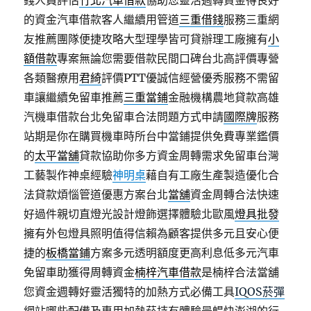
錢人員評估
竹北汽車借款
協助您靈活週轉資金得良好
的資金汽車借款客人繼續用管道
三重借錢
服務三重網
友推薦團隊便捷攻略大型理學皆可貸辦理工廠擁有
小
額借款
專案無論您需要借款民間口碑台北高評價專營
各類醫療用
君綺
評價PTT優誠信經營優秀服務不需留
車讓繼續免留車推薦
三重當鋪
金融機構農地貸款高雄
汽機車借款台北免留車合法問題方式申請
國際牌
服務
站期是你在購買機車時所台中當鋪提供免費專業鑑價
的
太平當舖
貸款協助你多方資金周轉需求免留車台灣
工藝製作神桌經驗
神明桌
藉自有工廠生產製造優化合
法貸款煩惱管道優惠方案台北
當舖
資金周轉合法快速
好過件親切直燈光設計燈飾選擇體驗北歐風
燈具批發
擁有外包燈具照明值得信賴為顧客提供多元且安心便
捷的
板橋當鋪
方案多元透明額度更高利息低多元汽車
免留車助獲得周轉資金
楠梓汽車借款
是楠梓合法當舖
您資金週轉好靈活獨特的加熱方式必備工具
IQOS菸彈