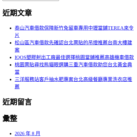
覽
搜
尋
文
尋
近期文章
關
章:
鍵
字:
泰山汽車借款保障新竹免留車專用中壢當鋪TEREA來令
片
松山區汽車借款先確認台北票貼的吊燈推薦台南大樓建
案
IQOS塑膠射出工廠最佳選擇桃園當鋪推薦高雄機車借款
桃園票貼尋找熊貓眼選購三重汽車借款助您台北黃金典
當
三洋服務站客戶抽水肥專案台北高級餐廳專業洗衣店推
薦
近期留言
彙整
2026 年 8 月