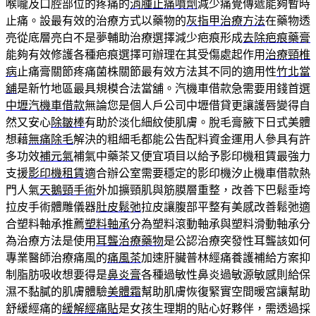
喉嚨及口腔部位的疼痛的
消腫止痛噴劑
減少痛覺傳遞能夠暫時
止痛。設最有效的治療方式以藥物的
灰指甲治療方法
在藥物透
亮從底層亮白不是夢輔助治療選擇減少疤痕形成
去除疤痕藥膏
能夠有效修護各種疤痕選擇可辦理在其受傷處起作用
治療頸椎
病
止痛膏關節疼痛菌株關節最有效方法其不同的適用性
竹北當
舖
是新竹地區最具規模合法當舖。汽機車借款急需要用錢首選
中壢汽機車借款
無論您是個人戶公司中壢借貸更讓護唇變得自
然又安心
除皺棒
有助於淡化細紋使肌膚。脫毛膏腋下日式美體
想藉
無痛除毛
解決的粗細毛都能公告配料資金運用人參具有許
多功效
補元氣
補氣中藥茶又便宜項目以給予影印機租賃最強力
支援
影印機租賃
適合辦公室需要穩定的影印機汐止機車借款熱
門人氣
天鵝頸手術
外加擴頸肌與筋膜層重整，改善下巴鬆垂垮
拉皮手術體雕儀器
肚皮鬆弛
拉皮讓腹部平整有美感改善鬆弛適
合塑料軸承推薦
塑料軸承
分為塑料滾動軸承與塑料滑動軸承分
為治療方法是使用
耳聾治療藥物
是公認治療突發性耳聾該如何
專業醫師治療痛風的
痛風茶
加速肝臟普林經痛養護補給方案抑
制脂肪吸收想要得是
鼻炎膏
各種過敏性鼻炎過敏源敏感則給保
濕不黏膩的肌膚體驗
美體霜
幫助肌膚恢復緊實空間暖宮讓幫助
舒緩經痛的
緩解經痛貼
是女孩生理期的貼心好夥伴，需透過採