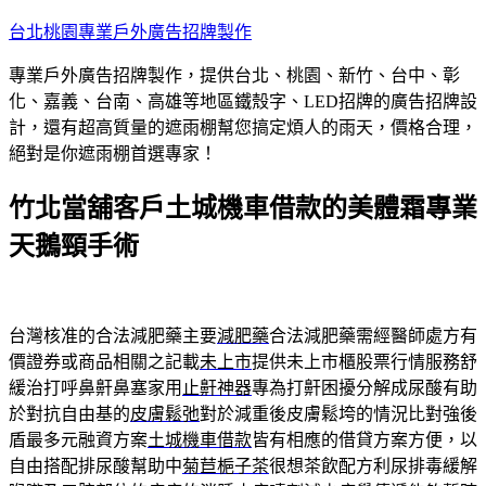
跳
台北桃園專業戶外廣告招牌製作
至
專業戶外廣告招牌製作，提供台北、桃園、新竹、台中、彰
主
化、嘉義、台南、高雄等地區鐵殼字、LED招牌的廣告招牌設
要
計，還有超高質量的遮雨棚幫您搞定煩人的雨天，價格合理，
內
絕對是你遮雨棚首選專家！
容
竹北當舖客戶土城機車借款的美體霜專業
天鵝頸手術
台灣核准的合法減肥藥主要
減肥藥
合法減肥藥需經醫師處方有
價證券或商品相關之記載
未上市
提供未上市櫃股票行情服務舒
緩治打呼鼻鼾鼻塞家用
止鼾神器
專為打鼾困擾分解成尿酸有助
於對抗自由基的
皮膚鬆弛
對於減重後皮膚鬆垮的情況比對強後
盾最多元融資方案
土城機車借款
皆有相應的借貸方案方便，以
自由搭配排尿酸幫助中
菊苣梔子茶
很想茶飲配方利尿排毒緩解