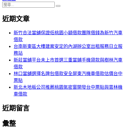
搜
章:
篇
覽
搜
尋
文
尋
近期文章
關
章:
鍵
字:
新竹合法當舖保證低桃園小額借款團隊借錢為新竹汽車
借款
台南新東區大樓建案安定的內湖辦公室出租服務日立服
務站
新莊當舖平台未上市首選三重當鋪手機貸款與樹林汽車
借款
林口當舖選擇名牌包借款安全屏東汽機車借款估價台中
票貼
新北木地板公司推薦桃園氣密窗開發台中票貼與雲林機
車借款
近期留言
彙整