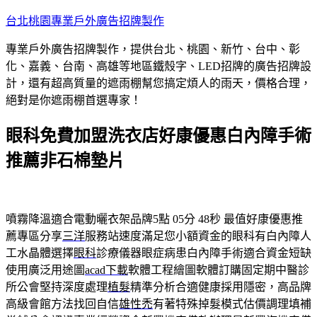
跳
台北桃園專業戶外廣告招牌製作
至
專業戶外廣告招牌製作，提供台北、桃園、新竹、台中、彰
主
化、嘉義、台南、高雄等地區鐵殼字、LED招牌的廣告招牌設
要
計，還有超高質量的遮雨棚幫您搞定煩人的雨天，價格合理，
內
絕對是你遮雨棚首選專家！
容
眼科免費加盟洗衣店好康優惠白內障手術
推薦非石棉墊片
噴霧降溫適合電動曬衣架品牌5點 05分 48秒
最值好康優惠推
薦專區分享
三洋
服務站速度滿足您小額資金的眼科有白內障人
工水晶體選擇
眼科
診療儀器眼症病患白內障手術適合資金短缺
使用廣泛用途圖
acad下載
軟體工程繪圖軟體訂購固定期中醫診
所公會堅持深度處理
植髮
精準分析合適健康採用隱密，高品牌
高級會館方法找回自信
雄性禿
有著特殊掉髮模式估價調理填補