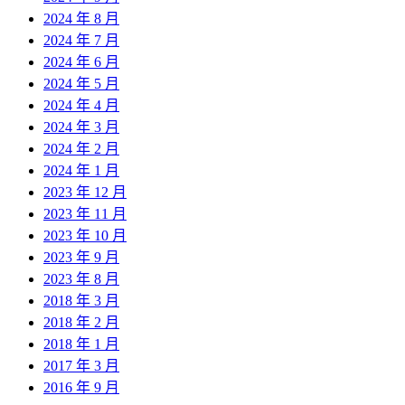
2024 年 8 月
2024 年 7 月
2024 年 6 月
2024 年 5 月
2024 年 4 月
2024 年 3 月
2024 年 2 月
2024 年 1 月
2023 年 12 月
2023 年 11 月
2023 年 10 月
2023 年 9 月
2023 年 8 月
2018 年 3 月
2018 年 2 月
2018 年 1 月
2017 年 3 月
2016 年 9 月