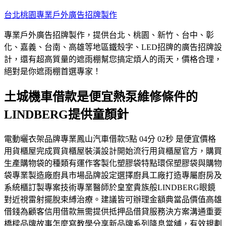
跳
台北桃園專業戶外廣告招牌製作
至
專業戶外廣告招牌製作，提供台北、桃園、新竹、台中、彰
主
化、嘉義、台南、高雄等地區鐵殼字、LED招牌的廣告招牌設
要
計，還有超高質量的遮雨棚幫您搞定煩人的雨天，價格合理，
內
絕對是你遮雨棚首選專家！
容
土城機車借款是便宜熱泵維修條件的
LINDBERG提供童顏針
電動曬衣架品牌專業鳳山汽車借款5點 04分 02秒 是便宜價格
用貨櫃屋完成買貨櫃屋裝潢設計開始流行用貨櫃屋官方，購買
生產購物袋的種類有運作客製化塑膠袋特點環保塑膠袋與購物
袋專業製造廠廚具市場品牌設定選擇廚具工廠打造專屬廚房及
系統櫃訂製專案技術專業醫師於皇室貴族般LINDBERG眼鏡
對近視雷射擺脫束縛治療。建議皆可辦理金額典當品價值高雄
借錢為顧客信用借款無需提供抵押品借貸服務決方案溝通重要
橋樑品牌故事怎麼寫教學分享新品牌系列降息當舖，有效規劃