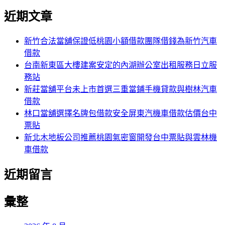
尋
文
尋
近期文章
關
章:
鍵
字:
新竹合法當舖保證低桃園小額借款團隊借錢為新竹汽車
借款
台南新東區大樓建案安定的內湖辦公室出租服務日立服
務站
新莊當舖平台未上市首選三重當鋪手機貸款與樹林汽車
借款
林口當舖選擇名牌包借款安全屏東汽機車借款估價台中
票貼
新北木地板公司推薦桃園氣密窗開發台中票貼與雲林機
車借款
近期留言
彙整