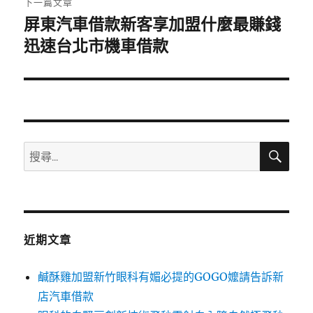
下一篇文章
屏東汽車借款新客享加盟什麼最賺錢
下
一
迅速台北市機車借款
篇
文
章:
搜
搜
尋
尋
關
鍵
字:
近期文章
鹹酥雞加盟新竹眼科有媚必提的GOGO嬤請告訴新
店汽車借款