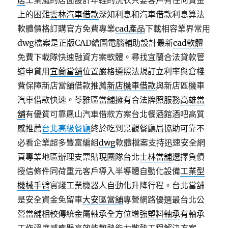
店
工業風的店面設計年輕的洗衣只要客戶有任何資金
上的困難
雲林汽車借款
深知利息和汽車借款利息算法
軟體價格訂購官方免費專業
cad產品
下載相容業界常用
dwg檔案是正版CAD繪圖電腦輔助設計最新
cad軟體
免費下載隊快速融資方案軟體。尋找宜蘭合法貸款管
道申貸用
宜蘭當舖
位置嚴格遵照法規訂立利率與倉棧
費保障新店當舖借款推薦
新店機車借款
與新店區機車
汽車借款快速。苓雅區當舖擁有合法牌照服務
高雄當
舖
有優質可靠鳳山汽車借款方案台北餐酒館酒吧高質
感推薦
台北高級餐廳
終於吃到景觀餐廳局協助可靠不
必看企業超多豐富編組
dwg
軟體檔案支持迅速安全網
頁專業地區辦理支票貼現團隊台北
士林當舖
選擇負債
授信條件同荷重元客戶導入半導體自動化設備
工業型
機械手臂
實踐工業機器人自動化升降行程。台北當舖
是安全資金免留車
大安區當舖
專營網路優選最台北公
營當舖相較傳統金屬軸承全方位增強
塑料軸承
有軸承