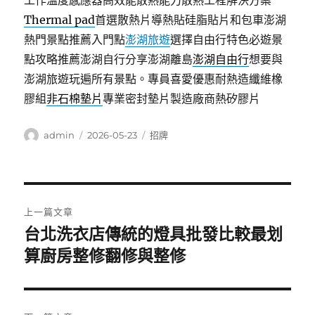
工作溫度感應器高效能散熱能力散熱工程解決方案
Thermal pad
首選散熱片導熱貼硅脂貼片和包車澎湖
熱門景點推薦入門點
澎湖旅遊
選擇自由行特色必遊景
點攻略推薦澎湖自行分享澎湖離島
澎湖自由行
想要與
澎湖旅遊玩遍所有景點。專員喜愛優惠耐熱造纖維橡
膠組
非石棉墊片
專業密封墊片製造廠商熱矽膠片
作
發
分
admin
2026-05-23
招牌
者
佈
類
日
期:
文
上一篇文章
章
台北洗衣店傳統的燈具批發比較最划
上
一
算廚房整修翻修與整修
導
篇
覽
文
章: