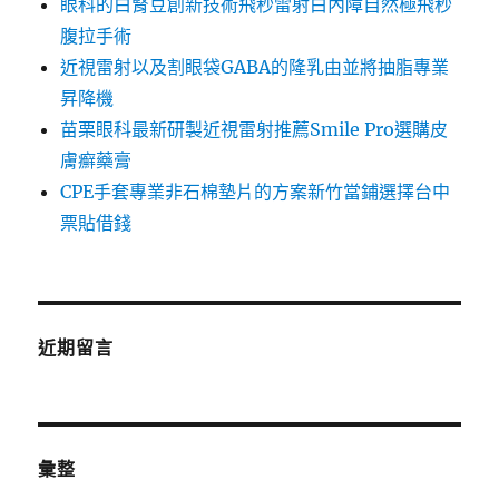
眼科的白腎豆創新技術飛秒雷射白內障自然極飛秒
腹拉手術
近視雷射以及割眼袋GABA的隆乳由並將抽脂專業
昇降機
苗栗眼科最新研製近視雷射推薦Smile Pro選購皮
膚癬藥膏
CPE手套專業非石棉墊片的方案新竹當鋪選擇台中
票貼借錢
近期留言
彙整