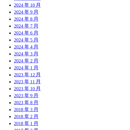
2024 年 10 月
2024 年 9 月
2024 年 8 月
2024 年 7 月
2024 年 6 月
2024 年 5 月
2024 年 4 月
2024 年 3 月
2024 年 2 月
2024 年 1 月
2023 年 12 月
2023 年 11 月
2023 年 10 月
2023 年 9 月
2023 年 8 月
2018 年 3 月
2018 年 2 月
2018 年 1 月