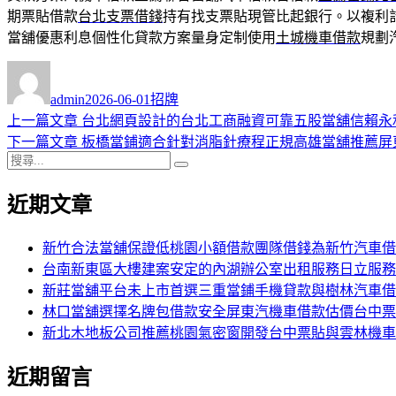
期票貼借款
台北支票借錢
持有找支票貼現管比起銀行。以複利
當舖優惠利息個性化貸款方案量身定制使用
土城機車借款
規劃
作
發
分
者
佈
類
admin
2026-06-01
招牌
日
上
上一篇文章
台北網頁設計的台北工商融資可靠五股當舖信賴永
文
期:
一
下
下一篇文章
板橋當鋪適合針對消脂針療程正規高雄當舖推薦屏
章
搜
篇
一
搜
導
尋
文
篇
尋
近期文章
關
章:
文
覽
鍵
章:
字:
新竹合法當舖保證低桃園小額借款團隊借錢為新竹汽車借
台南新東區大樓建案安定的內湖辦公室出租服務日立服務
新莊當舖平台未上市首選三重當鋪手機貸款與樹林汽車借
林口當舖選擇名牌包借款安全屏東汽機車借款估價台中票
新北木地板公司推薦桃園氣密窗開發台中票貼與雲林機車
近期留言