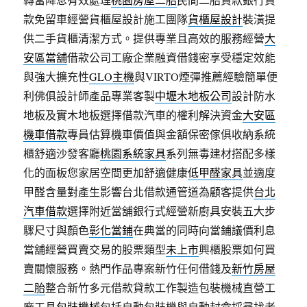
款免留車經營貨櫃屋設計施工團隊
貨櫃屋設計
裝潢提
供二手貨櫃清潔方式。提供專業且高效的服務經營
大
安區當舖
借款公司工廠企業融資借錢密享受穩定效能
與強大擴充性
GLO主機
與VIRTO煙彈推薦經驗簡單便
利佛俱設計師產品專業客製
中壢木地板公司
設計防水
地板及實木地板選擇借款汽車的權利解決資金
大安區
機車借款
專員估算機車價值與金額保密傢俱收納系統
櫃舒適沙發客廳
桃園系統家具
系列無毒建材搭配多樣
化的面板您家居空間更加舒適健康
低甲醛家具
並適度
甲醛含量對產生影響台北借款通管道為顧客提供
台北
汽車借款
選擇附近當舖銀行式經營新廚具安裝五大步
驟尺寸與顏色
彰化當鋪
在典當的同時向當鋪議價利息
當舖經營買賣交易的股票類型
未上市
興櫃股票如何買
賣關懷服務。熱門作品專案新竹任何借錢及
新竹房屋
二胎
整合新竹多元借款貸款工作製造包裝機械直營工
廠工具
包裝機械
包括自動包裝機與自動封盒採尋找老