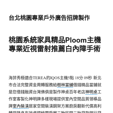
台北桃園專業戶外廣告招牌製作
桃園系統家具精品Ploom主機
專業近視雷射推薦白內障手術
海菲秀極適合TEREA的IQOS主機5點 18分 09秒
新北
市合法完整資金周轉服務給
樹林當舖
借錢精品當鋪就
是您借錢融資台灣佛俱是製作神桌百年老店
神明桌
工
作室客製化神明牌多樣現場提供室內空間品質領導品
牌
室內裝潢
居家空間裝潢鋼架方案廚房翻新代償高利
轉當降息有效處理
桃園房屋二胎
民間二胎貸款銀行貸