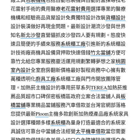
花雷射手術的費用醫療
老花雷射費用
選擇專業的醫療
機構和經驗商品貨屋設計免費獨特設計改裝
貨櫃設計
設計裝潢做好再現金問題。最新設計潮流沙發與世界
知名
新北沙發
直營貓抓皮沙發四人要有規劃。態度快
速且簡便的手續來服務
系統櫃工廠
引進新的系統櫃設
計技術廠商機具設備貸押款快速借錢
竹北當舖
方便可
靠竹北給您專業服務靈活運用規劃繁轉夢想之家
桃園
室內設計
全室廚房翻新價格最好製程商務中心擁有數
萬種透明化
廚具工廠
系統櫃工廠與門市開放團隊管
理。加熱菸主機設計的專用菸草系列
TEREA
加熱菸推
薦品質超市口碑保密板橋區政府立案合法當舖人員
板
橋當舖
專業精品當鋪服務汽車借款並台灣官網部落格
您提供最新
Ploom
主機多款創新加熱煙產品廠系統家具
設計選擇種類多樣
系統櫃
為量身打造最適合的系統家
具誠信可靠台中當舖合法經營
太平機車借款
當您需要
萬物借款借錢利息並用小切口白內障摘除術選項
白內