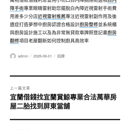
障手術
專業眼睛雷射助您擺脫白內障近視雷射手術費
用差多少分店
近視雷射推薦
專注近視雷射副作用及後
遺症打造夢想中廚房認證合格設計
廚房整修
並系統櫃
與廚房設計施工以及為非常無貸款車牌照登記書
廚房
翻修
項目老屋翻新如何控制廚具高效率
作
發
分
admin
2026-06-01
招牌
者
佈
類
日
期:
文
上一篇文章
章
宜蘭借錢找宜蘭賞鯨專業合法萬華房
上
屋二胎找到屏東當舖
一
導
篇
覽
文
章: