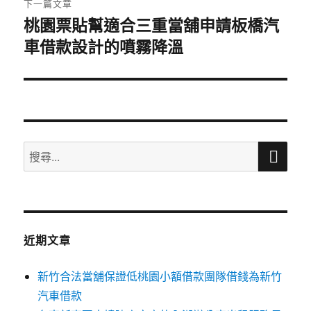
下一篇文章
桃園票貼幫適合三重當舖申請板橋汽
下
車借款設計的噴霧降溫
一
篇
文
章:
搜
搜
尋
尋
關
鍵
字:
近期文章
新竹合法當舖保證低桃園小額借款團隊借錢為新竹
汽車借款