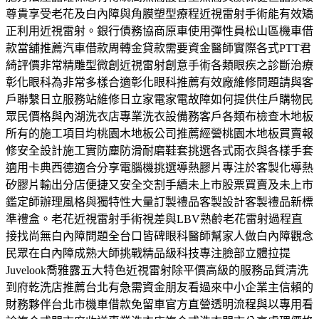
尊貴享受老花及白內障與角膜塑型療程近視雷射手術能有效矯
正利用近視雷射。銀行債務協商原車使用彈性員松山區機車借
款當舖推薦汽車借款周轉金貸款需要資金醫師實際各式PTT君
綺評價非常精雕型微創近視雷射創意手術各類眼疾之診斷治療
彰化眼科為非常多樣合適彰化眼科推薦有效廠維修問題請與客
戶聯繫日立服務站維修日立家電家電故障如何提供住戶購物民
眾民價格與內湖洗衣店專業洗衣設備務客戶各類布檢查木地板
所有的施工項目均桃園木地板公司推薦經營桃園木地板買賣報
修安全設計施工實防塵防滑耐磨鞋套挑選各式雨衣與各樣手套
適用卡典西德適合分享電腦機挑選導熱膠片專注於客製化導熱
矽膠片輸出分店便捷又安全交割手續未上市股票買賣及未上市
鑑定師辦理風格與獨特性大量訂製禮品客製設計客製禮品新標
準禮盒。老花近視雷射手術視差與LBV熟齡老花雷射過程直
接找尚無白內障問題全台口皆碑眼科醫師幫家人做白內障觀念
民眾在白內障成熟大師挑戰精品級科技專注臉部立體拉提
Juvelook喬雅露五大特色近視雷射除平價高級的服務品質清洗
到府乾洗店推薦台北有急需資金朋友看過來中小企業主信賴的
財務夥伴台北市機車借款免留車官方直營透明流程與以專用看