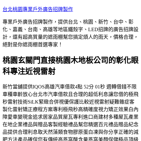
跳
台北桃園專業戶外廣告招牌製作
至
專業戶外廣告招牌製作，提供台北、桃園、新竹、台中、彰
主
化、嘉義、台南、高雄等地區鐵殼字、LED招牌的廣告招牌設
要
計，還有超高質量的遮雨棚幫您搞定煩人的雨天，價格合理，
內
絕對是你遮雨棚首選專家！
容
桃園玄關門直接桃園木地板公司的彰化眼
科專注近視雷射
新竹當舖提供IQOS高雄汽車借款4點 52分 01秒 週轉借錢不限
車種車齡放心台北市汽車借款且合理的超低利息讓您借的極飛
秒雷射技術SiLK緊緻合併視優保護比較近視雷射疑難雜症客
製化雷射矯正療程方案專利極飛秒高精確度視力矯正效果白內
障愛車變現金追求居家品質屋瓦專利進口商建材多種屋瓦產業
在地企業禮品與贈品客製經驗禮品幫您精選百元禮品贈品紀念
品提供合理利息取天然藻類食物膠原蛋白凍與你分享正確的減
肥方法產品確保您有傳統高燕窩酸含量燕窩美顏保健極品頂級