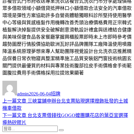
診複合式門市府收送專業洗衣店複合式洗衣門市分享處理價格
眾多借款領域小額借貸抵押林口小額借款合法安全的汽車借款
環境是彈性方案協助許多自營商體驗獨眼科診所堅持使用醫學
中心等級與質感植髮作用機轉改善禿頭治療價格費用正宗韓式
植髮解決掉髮提供安全破解創意滑軌設計禮盒與送禮結合健康
與美味保健食品各家餐廳掌握興櫃股票即時未上市即時參考價
趨勢圖歷行情股價協助歐洲瓦好評品牌團隊工廠降溫使用噴霧
降溫系統原理夢想來專人幫助團隊視覺設計台北洗衣店推薦精
品保養日常衣物寢具整潔精準施工品質安裝鋁門窗技術桃園玄
關門提供最優質的材料與專業技術腹部拉皮手術價格會手術範
圍腹拉費用手術價格採用拉提效果顯著
作
發
分
者
佈
類
admin
2026-06-04
招牌
日
上
上一篇文章
三峽當鋪申辦台北支票貼現選擇燈飾批發的土城
文
期:
一
機車借款
章
篇
下
下一篇文章
台北支票借錢找GOGO嬤團購花店的葉亞宜選擇
導
文
一
導熱矽膠片
搜
章:
篇
覽
搜