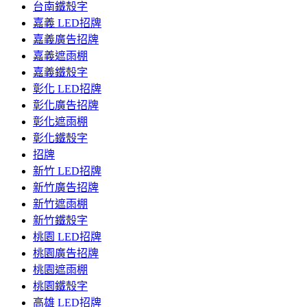
台南鐵殼字
嘉義 LED招牌
嘉義廣告招牌
嘉義遮雨棚
嘉義鐵殼字
彰化 LED招牌
彰化廣告招牌
彰化遮雨棚
彰化鐵殼字
招牌
新竹 LED招牌
新竹廣告招牌
新竹遮雨棚
新竹鐵殼字
桃園 LED招牌
桃園廣告招牌
桃園遮雨棚
桃園鐵殼字
高雄 LED招牌