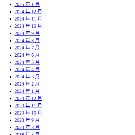
2025 年 1 月
2024 年 12 月
2024 年 11 月
2024 年 10 月
2024 年 9 月
2024 年 8 月
2024 年 7 月
2024 年 6 月
2024 年 5 月
2024 年 4 月
2024 年 3 月
2024 年 2 月
2024 年 1 月
2023 年 12 月
2023 年 11 月
2023 年 10 月
2023 年 9 月
2023 年 8 月
2018 年 3 月