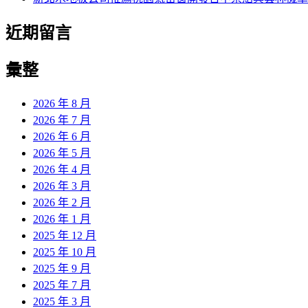
近期留言
彙整
2026 年 8 月
2026 年 7 月
2026 年 6 月
2026 年 5 月
2026 年 4 月
2026 年 3 月
2026 年 2 月
2026 年 1 月
2025 年 12 月
2025 年 10 月
2025 年 9 月
2025 年 7 月
2025 年 3 月