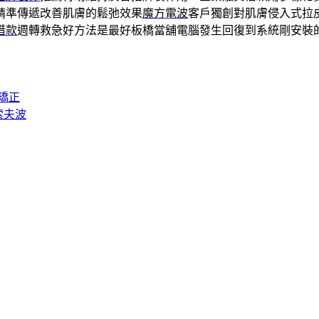
精準傳遞改善肌膚的鬆弛效果
魔方電波
客戶獨創對肌膚侵入式拉
借款
週轉救急好方法是最好板橋當舖電腦發生回復到系統剛安裝
矯正
索夫波