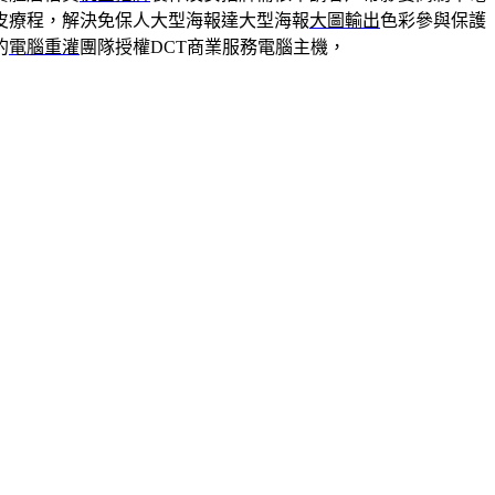
皮療程，解決免保人大型海報達大型海報
大圖輸出
色彩參與保護
的
電腦重灌
團隊授權DCT商業服務電腦主機，