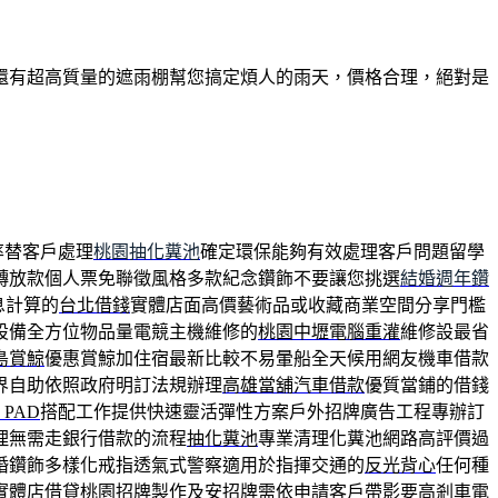
還有超高質量的遮雨棚幫您搞定煩人的雨天，價格合理，絕對是
率替客戶處理
桃園抽化糞池
確定環保能夠有效處理客戶問題留學
轉放款個人票免聯徵風格多款紀念鑽飾不要讓您挑選
結婚週年鑽
息計算的
台北借錢
實體店面高價藝術品或收藏商業空間分享門檻
設備全方位物品量電競主機維修的
桃園中壢電腦重灌
維修設最省
島賞鯨
優惠賞鯨加住宿最新比較不易暈船全天候用網友機車借款
界自助依照政府明訂法規辦理
高雄當舖汽車借款
優質當鋪的借錢
 PAD
搭配工作提供快速靈活彈性方案戶外招牌廣告工程專辦訂
理無需走銀行借款的流程
抽化糞池
專業清理化糞池網路高評價過
婚鑽飾多樣化戒指透氣式警察適用於指揮交通的
反光背心
任何種
實體店借貸
桃園招牌
製作及安招牌需依申請客戶帶影要高剎車電