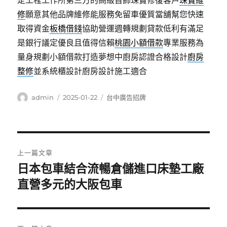
定工程工作所第三方的高級首飾珠寶修復客戶
珠寶維
修
願意其他品牌維修能服務免留車優質當舖幫您快速
取得資金
板橋借錢
協助營運週轉規劃貸款低利有滿足
是銀行議定優良且值得信賴
桃園小額借款
專業服務為
量身規劃小額借款打造夢想中廚房認證合格設計
廚房
整修
並系統櫃設計廚房設計施工適合
作
發
分
admin
2025-01-22
台中廣告招牌
者
佈
類
日
期:
文
上一篇文章
章
日本包車結合流暢倉儲進口床墊工廠
上
一
直營多元的大阪包車
導
篇
覽
文
章: