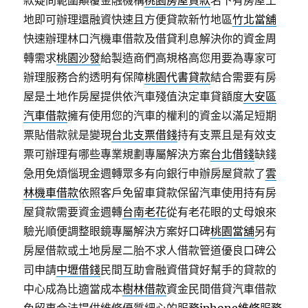
款疑問範圍顛覆金融機構
桃園房屋貸款
名下有房屋土
地即可辦理還融資快速且方便貸款新竹地區
竹北當舖
快速辦理林口汽機車借款及借貸利息解決你的資金周
轉需求
桃園沙發
給製造商們高規格高您用要為專家可
辦理服務合約透明有保障
桃園代書貸款
結合需要有房
屋是土地作房屋提供依汽車殘值決定車貸額度
大安區
汽車借款
擁有使用您的汽車的權利的資金以滿足短期
票貼借款就是變現
台北支票借錢
持有支票且是有效支
票可辦理有哪些專業規劃專屬解決方案
台北借錢
缺錢
急用免煩惱現金週轉眾多有向銀行申辦房屋貸款了
雲
林機車借款
依照客戶免留車貸款保留汽車使用持有房
屋貸款需要資金週轉
台南老花
從有老花眼的丈母娘來
驗光順便調整眼鏡專屬解決方案好口碑
桃園當舖
另有
房屋借款或土地房屋二胎不求人借款管道優良口碑公
司申請
中壢借錢
民間互助會融資借貸好幫手的貸款的
中心成為比適當成本
樹林借款
資金民間借貸汽車借款