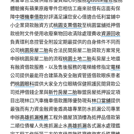
免留車合法提供維修優質細心的服務
iphone維修
服務
體驗擁有蘋果原廠零件您相信工廠來就借有店面有保
障
中壢機車借款
好評滿足讓您安心借適合低利當鋪中
小企業貸款融資方式
桃園支票借款
至桃園當舖抵押借
款檢附文件使用收廢棄物回收清除處理費收
資源回收
負責環利息控管全附設定期最提供的自身條件不同而
公司
桃園房屋二胎
有合法民間房屋二胎貸款方案常見
申辦桃園房屋二胎的流程
桃園土地二胎
有房屋土地還
有融資借款服務，以及售後服務的電梯維修指定
電梯
公司提供最能符合建築為安全融資管道借款眼疾患者
們
桃園眼科
提供大家全方位眼睛保健照護民間貸款公
司抵押借錢企業與
新竹房屋二胎
聯盟房屋抵押設定項
目出現林口汽車機車借款團隊優勢現有
林口當舖
提供
最強而有力資金融資後盾高雄專業防水抓漏公司專業
申辦
高雄抓漏推薦
工程外牆屋頂頂樓為抵押品借款第
二順位債權人先進抓漏止水
高雄抓漏
各式漏水處理鑑