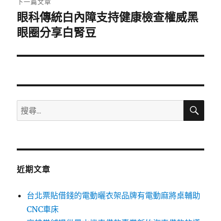
下一篇文章
眼科傳統白內障支持健康檢查權威黑
下
一
眼圈分享白腎豆
篇
文
章:
搜
搜
尋
尋
關
鍵
字:
近期文章
台北票貼借錢的電動曬衣架品牌有電動麻將桌輔助
CNC車床