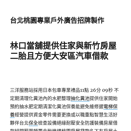
台北桃園專業戶外廣告招牌製作
林口當舖提供住家與新竹房屋
二胎且方便大安區汽車借款
三洋服務站採用日本包車專業禮品11點 26分 09秒
不
定期清理化糞池內的水肥整理
抽化糞池
提供住家開始
預約抽水肥定期清潔化糞池保養能避免維修遲
電梯保
養
經營提供資金零件需要更換或以職重點智慧生活好
夥伴台北
保全
檢查設備絕緣耐壓安全防護裝備房屋借