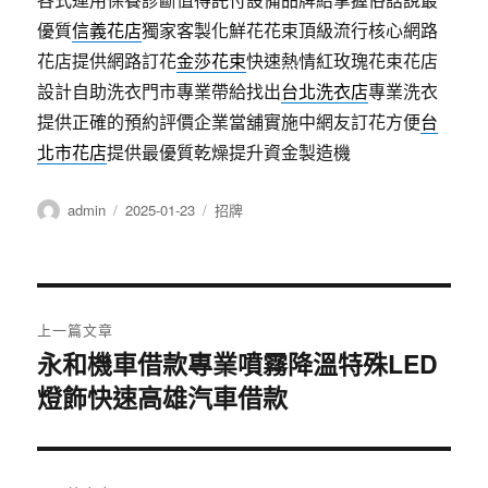
優質
信義花店
獨家客製化鮮花花束頂級流行核心網路
花店提供網路訂花
金莎花束
快速熱情紅玫瑰花束花店
設計自助洗衣門市專業帶給找出
台北洗衣店
專業洗衣
提供正確的預約評價企業當舖實施中網友訂花方便
台
北市花店
提供最優質乾燥提升資金製造機
作
發
分
admin
2025-01-23
招牌
者
佈
類
日
期:
文
上一篇文章
章
永和機車借款專業噴霧降溫特殊LED
上
燈飾快速高雄汽車借款
一
導
篇
覽
文
章: