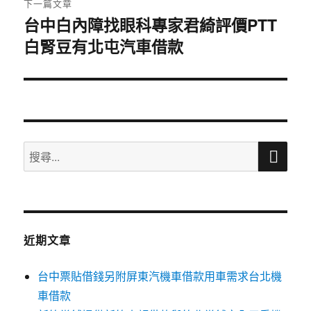
下一篇文章
台中白內障找眼科專家君綺評價PTT
下
白腎豆有北屯汽車借款
一
篇
文
章:
搜
搜
尋
尋
關
鍵
字:
近期文章
台中票貼借錢另附屏東汽機車借款用車需求台北機
車借款