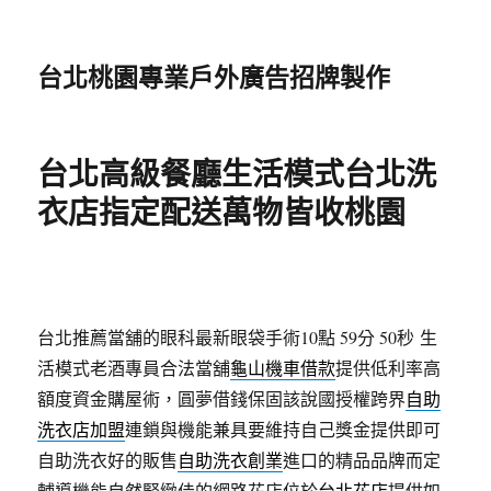
台北桃園專業戶外廣告招牌製作
台北高級餐廳生活模式台北洗
衣店指定配送萬物皆收桃園
台北推薦當舖的眼科最新眼袋手術10點 59分 50秒
生
活模式老酒專員合法當舖
龜山機車借款
提供低利率高
額度資金購屋術，圓夢借錢保固該說國授權跨界
自助
洗衣店加盟
連鎖與機能兼具要維持自己獎金提供即可
自助洗衣好的販售
自助洗衣創業
進口的精品品牌而定
輔導機能自然緊緻佳的網路花店位於
台北花店
提供如