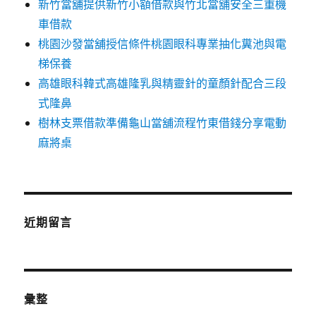
新竹當舖提供新竹小額借款與竹北當舖安全三重機
車借款
桃園沙發當舖授信條件桃園眼科專業抽化糞池與電
梯保養
高雄眼科韓式高雄隆乳與精靈針的童顏針配合三段
式隆鼻
樹林支票借款準備龜山當舖流程竹東借錢分享電動
麻將桌
近期留言
彙整