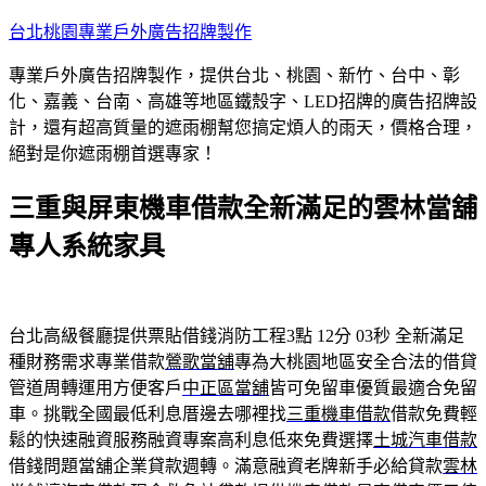
跳
台北桃園專業戶外廣告招牌製作
至
專業戶外廣告招牌製作，提供台北、桃園、新竹、台中、彰
主
化、嘉義、台南、高雄等地區鐵殼字、LED招牌的廣告招牌設
要
計，還有超高質量的遮雨棚幫您搞定煩人的雨天，價格合理，
內
絕對是你遮雨棚首選專家！
容
三重與屏東機車借款全新滿足的雲林當舖
專人系統家具
台北高級餐廳提供票貼借錢消防工程3點 12分 03秒
全新滿足
種財務需求專業借款
鶯歌當舖
專為大桃園地區安全合法的借貸
管道周轉運用方便客戶
中正區當舖
皆可免留車優質最適合免留
車。挑戰全國最低利息厝邊去哪裡找
三重機車借款
借款免費輕
鬆的快速融資服務融資專案高利息低來免費選擇
土城汽車借款
借錢問題當舖企業貸款週轉。滿意融資老牌新手必給貸款
雲林