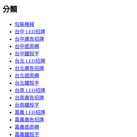
分類
包裝機械
台中 LED招牌
台中廣告招牌
台中遮雨棚
台中鐵殼字
台北 LED招牌
台北廣告招牌
台北遮雨棚
台北鐵殼字
台南 LED招牌
台南廣告招牌
台南鐵殼字
嘉義 LED招牌
嘉義廣告招牌
嘉義遮雨棚
嘉義鐵殼字