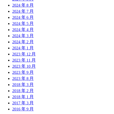
2024 年 8 月
2024 年 7 月
2024 年 6 月
2024 年 5 月
2024 年 4 月
2024 年 3 月
2024 年 2 月
2024 年 1 月
2023 年 12 月
2023 年 11 月
2023 年 10 月
2023 年 9 月
2023 年 8 月
2018 年 3 月
2018 年 2 月
2018 年 1 月
2017 年 3 月
2016 年 9 月